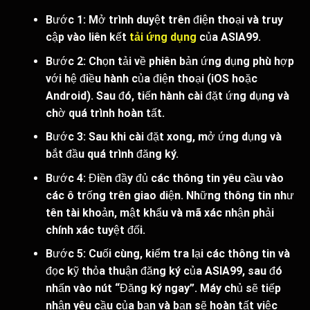
Bước 1: Mở trình duyệt trên điện thoại và truy
cập vào liên kết
tải ứng dụng
của ASIA99.
Bước 2: Chọn tải về phiên bản ứng dụng phù hợp
với hệ điều hành của điện thoại (iOS hoặc
Android). Sau đó, tiến hành cài đặt ứng dụng và
chờ quá trình hoàn tất.
Bước 3: Sau khi cài đặt xong, mở ứng dụng và
bắt đầu quá trình đăng ký.
Bước 4: Điền đầy đủ các thông tin yêu cầu vào
các ô trống trên giao diện. Những thông tin như
tên tài khoản, mật khẩu và mã xác nhận phải
chính xác tuyệt đối.
Bước 5: Cuối cùng, kiểm tra lại các thông tin và
đọc kỹ thỏa thuận đăng ký của ASIA99, sau đó
nhấn vào nút “Đăng ký ngay”. Máy chủ sẽ tiếp
nhận yêu cầu của bạn và bạn sẽ hoàn tất việc