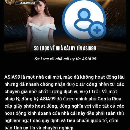
Sơ lược về nhà cái uy tín ASIA99
ASIA99 là một nhà cái mới, mặc dù không hoạt động lâu
nhưng đã nhanh chóng nhận được sự công nhận từ các
chuyên gia nhờ chất lượng dịch vụ vượt trội. Về mặt
pháp lý,
đăng ký ASIA99
đã được chính phủ Costa Rica
cấp giấy phép hoạt động, đồng nghĩa với việc tất cả các
hoạt động kinh doanh của nhà cái này đều phải tuân thủ
nghiêm ngặt các quy định và tiêu chuẩn quốc tế, đảm
bảo tính uy tín và chuyên nghiệp.