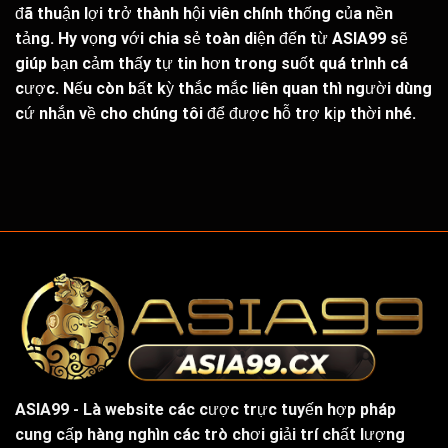
đã thuận lợi trở thành hội viên chính thống của nền
tảng. Hy vọng với chia sẻ toàn diện đến từ ASIA99 sẽ
giúp bạn cảm thấy tự tin hơn trong suốt quá trình cá
cược. Nếu còn bất kỳ thắc mắc liên quan thì người dùng
cứ nhắn về cho chúng tôi để được hỗ trợ kịp thời nhé.
ASIA99
- Là website các cược trực tuyến hợp pháp
cung cấp hàng nghìn các trò chơi giải trí chất lượng