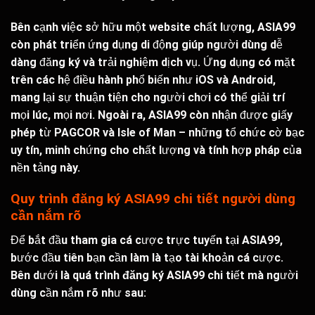
Bên cạnh việc sở hữu một website chất lượng, ASIA99
còn phát triển ứng dụng di động giúp người dùng dễ
dàng đăng ký và trải nghiệm dịch vụ. Ứng dụng có mặt
trên các hệ điều hành phổ biến như iOS và Android,
mang lại sự thuận tiện cho người chơi có thể giải trí
mọi lúc, mọi nơi. Ngoài ra, ASIA99 còn nhận được giấy
phép từ PAGCOR và Isle of Man – những tổ chức cờ bạc
uy tín, minh chứng cho chất lượng và tính hợp pháp của
nền tảng này.
Quy trình đăng ký ASIA99 chi tiết người dùng
cần nắm rõ
Để bắt đầu tham gia cá cược trực tuyến tại ASIA99,
bước đầu tiên bạn cần làm là tạo tài khoản cá cược.
Bên dưới là quá trình
đăng ký ASIA99
chi tiết mà người
dùng cần nắm rõ như sau: