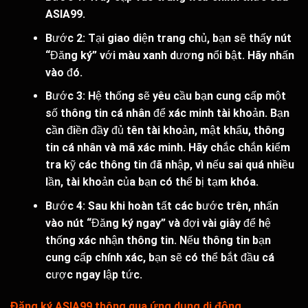
ASIA99.
Bước 2: Tại giao diện trang chủ, bạn sẽ thấy nút
“Đăng ký” với màu xanh dương nổi bật. Hãy nhấn
vào đó.
Bước 3: Hệ thống sẽ yêu cầu bạn cung cấp một
số thông tin cá nhân để xác minh tài khoản. Bạn
cần điền đầy đủ tên tài khoản, mật khẩu, thông
tin cá nhân và mã xác minh. Hãy chắc chắn kiểm
tra kỹ các thông tin đã nhập, vì nếu sai quá nhiều
lần, tài khoản của bạn có thể bị tạm khóa.
Bước 4: Sau khi hoàn tất các bước trên, nhấn
vào nút “Đăng ký ngay” và đợi vài giây để hệ
thống xác nhận thông tin. Nếu thông tin bạn
cung cấp chính xác, bạn sẽ có thể bắt đầu cá
cược ngay lập tức.
Đăng ký ASIA99 thông qua ứng dụng di động