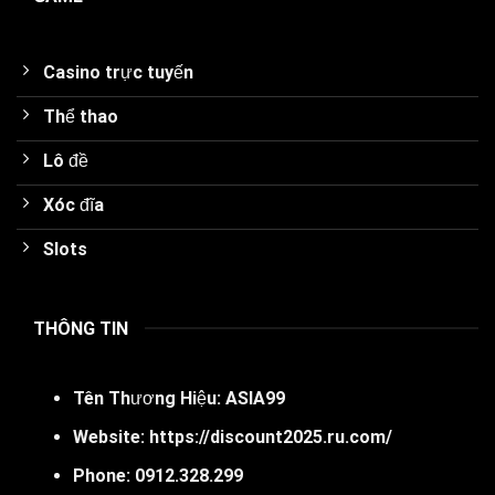
Casino trực tuyến
Thể thao
Lô đề
Xóc đĩa
Slots
THÔNG TIN
Tên Thương Hiệu:
ASIA99
Website:
https://discount2025.ru.com/
Phone:
0912.328.299