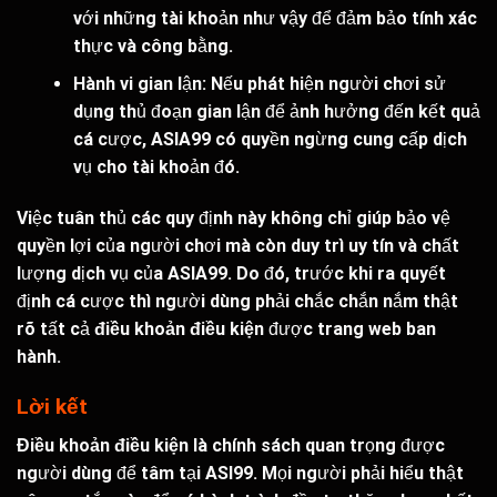
với những tài khoản như vậy để đảm bảo tính xác
thực và công bằng.
Hành vi gian lận: Nếu phát hiện người chơi sử
dụng thủ đoạn gian lận để ảnh hưởng đến kết quả
cá cược, ASIA99 có quyền ngừng cung cấp dịch
vụ cho tài khoản đó.
Việc tuân thủ các quy định này không chỉ giúp bảo vệ
quyền lợi của người chơi mà còn duy trì uy tín và chất
lượng dịch vụ của ASIA99. Do đó, trước khi ra quyết
định cá cược thì người dùng phải chắc chắn nắm thật
rõ tất cả
điều khoản điều kiện
được trang web ban
hành.
Lời kết
Điều khoản điều kiện
là chính sách quan trọng được
người dùng để tâm tại ASI99. Mọi người phải hiểu thật