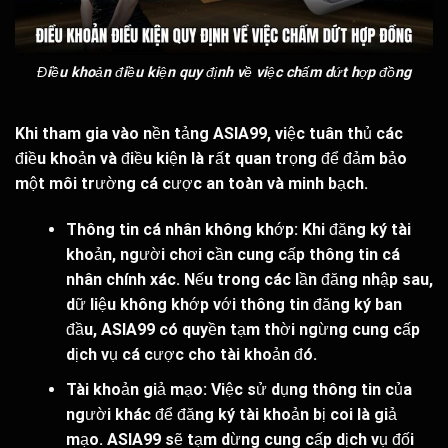
Điều khoản điều kiện quy định về việc chấm dứt hợp đồng
Khi tham gia vào nền tảng ASIA99, việc tuân thủ các
điều khoản và điều kiện là rất quan trọng để đảm bảo
một môi trường cá cược an toàn và minh bạch.
Thông tin cá nhân không khớp: Khi đăng ký tài
khoản, người chơi cần cung cấp thông tin cá
nhân chính xác. Nếu trong các lần đăng nhập sau,
dữ liệu không khớp với thông tin đăng ký ban
đầu, ASIA99 có quyền tạm thời ngừng cung cấp
dịch vụ cá cược cho tài khoản đó.
Tài khoản giả mạo: Việc sử dụng thông tin của
người khác để đăng ký tài khoản bị coi là giả
mạo. ASIA99 sẽ tạm dừng cung cấp dịch vụ đối