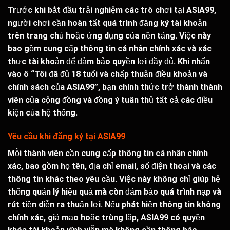
Trước khi bắt đầu trải nghiệm các trò chơi tại ASIA99,
người chơi cần hoàn tất quá trình đăng ký tài khoản
trên trang chủ hoặc ứng dụng của nền tảng. Việc này
bao gồm cung cấp thông tin cá nhân chính xác và xác
thực tài khoản để đảm bảo quyền lợi đầy đủ. Khi nhấn
vào ô “Tôi đã đủ 18 tuổi và chấp thuận điều khoản và
chính sách của ASIA99”, bạn chính thức trở thành thành
viên của cộng đồng và đồng ý tuân thủ tất cả các điều
kiện của hệ thống.
Yêu cầu khi đăng ký tại ASIA99
Mỗi thành viên cần cung cấp thông tin cá nhân chính
xác, bao gồm họ tên, địa chỉ email, số điện thoại và các
thông tin khác theo yêu cầu. Việc này không chỉ giúp hệ
thống quản lý hiệu quả mà còn đảm bảo quá trình nạp và
rút tiền diễn ra thuận lợi. Nếu phát hiện thông tin không
chính xác, giả mạo hoặc trùng lặp, ASIA99 có quyền