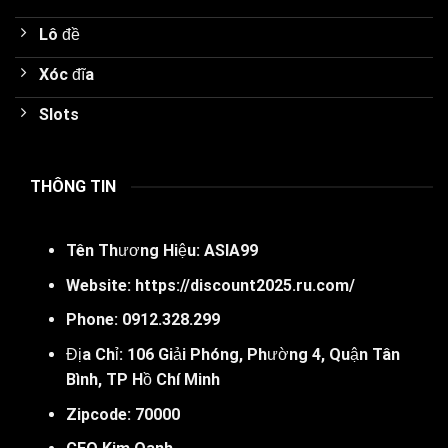
Lô đề
Xóc đĩa
Slots
THÔNG TIN
Tên Thương Hiệu:
ASIA99
Website:
https://discount2025.ru.com/
Phone:
0912.328.299
Địa Chỉ: 106 Giải Phóng, Phường 4, Quận Tân
Bình, TP Hồ Chí Minh
Zipcode:
70000