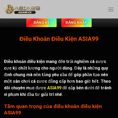
Chuyển
đến
nội
dung
ĐĂNG KÝ
ĐĂNG NHẬP
Điều Khoản Điều Kiện ASIA99
Điều khoản điều kiện
mang đến trải nghiệm cá cược
cực kỳ chất lượng cho người dùng. Đây là những quy
định chung mà nền tảng yêu cầu để góp phần tạo nên
một sân chơi cá cược đẳng cấp hơn bao giờ hết. Theo
dõi chuyên mục được
ASIA99
đề cập bên dưới để tránh
vi phạm khi đầu tư giải trí nhé.
Tầm quan trọng của điều khoản điều kiện
ASIA99