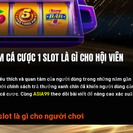
yêu thích và quan tâm của người dùng trong những năm gần
p với chính sách trả thưởng xanh chín đã khiến người dùng c
m cá cược. Cùng
ASIA99
theo dõi bài viết để nâng cao xác suấ
slot là gì cho người chơi