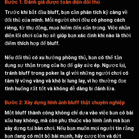
Bước 1: Đánh giá được toàn diện đối thủ
Trước khi bắt đầu bluff, bạn cần phân tích kỹ càng về
đối thủ của mình. Mỗi người chơi đều có phong cách
riêng, từ thụ động, mạo hiểm đến cẩn trọng. Việc nhận
diện lối chơi của họ sẽ giúp bạn xác định khi nào là thời
điểm thích hợp để bluff.
Nếu đối thủ có xu hướng phòng thủ, bạn có thể tận
dụng sự thận trọng của họ để gây sức ép. Ngược lại,
tránh
bluff trong poker la gì
với những người chơi có
tâm lý vững vàng và khó bị lung lay, vì họ thường đọc
tình huống rất tốt và không dễ dàng bị đánh lừa.
Bước 2: Xây dựng hình ảnh bluff thật chuyên nghiệp
Một bluff thành công không chỉ dựa vào việc bạn có bài
xấu hay không, mà còn phụ thuộc vào hình ảnh mà bạn
xây dựng tại bàn chơi. Nếu bạn muốn mọi người tin rằng
bạn đang có một bộ bài mạnh, hãy cược lớn và dứt