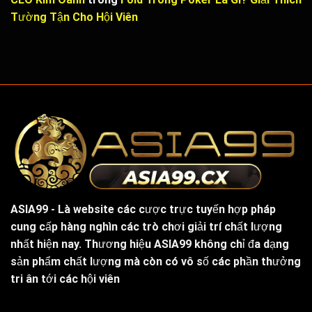
Tường Tận Cho Hội Viên
ASIA99
- Là website các cược trực tuyến hợp pháp
cung cấp hàng nghìn các trò chơi giải trí chất lượng
nhất hiện nay. Thương hiệu
ASIA99
không chỉ đa dạng
sản phẩm chất lượng mà còn có vô số các phần thưởng
tri ân tới các hội viên