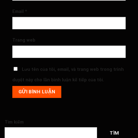
Email
*
Trang web
Lưu tên của tôi, email, và trang web trong trình
duyệt này cho lần bình luận kế tiếp của tôi.
Tìm kiếm
TÌM