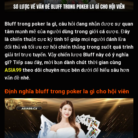
Bluff trong poker la gì
, câu hỏi đang nhận được sự quan
tâm mạnh mẽ của người dùng trong giới cá cược. Đây
là chiến thuật cực kỳ tinh tế giúp mọi người đánh lừa
đối thủ và tối ưu cơ hội chiến thắng trong suốt quá trình
giải trí trực tuyến. Vậy chiến lược Bluff này có ý nghĩa
gì? Tiếp sau đây, mời bạn dành chút thời gian cùng
ASIA99
theo dõi chuyên mục bên dưới để hiểu sâu hơn
vấn đề nhé.
Định nghĩa bluff trong poker la gì cho hội viên