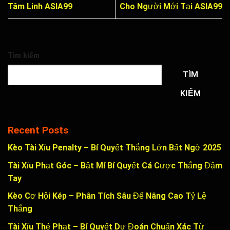
Tâm Linh ASIA99
Cho Người Mới Tại ASIA99
Tìm kiếm
TÌM
KIẾM
Recent Posts
Kèo Tài Xỉu Penalty – Bí Quyết Thắng Lớn Bất Ngờ 2025
Tài Xỉu Phạt Góc – Bật Mí Bí Quyết Cá Cược Thắng Đậm
Tay
Kèo Cơ Hội Kép – Phân Tích Sâu Để Nâng Cao Tỷ Lệ
Thắng
Tài Xỉu Thẻ Phạt – Bí Quyết Dự Đoán Chuẩn Xác Từ