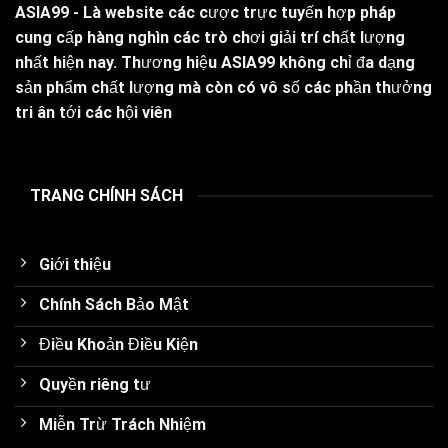
ASIA99
- Là website các cược trực tuyến hợp pháp
cung cấp hàng nghìn các trò chơi giải trí chất lượng
nhất hiện nay. Thương hiệu
ASIA99
không chỉ đa dạng
sản phẩm chất lượng mà còn có vô số các phần thưởng
tri ân tới các hội viên
TRANG CHÍNH SÁCH
Giới thiệu
Chính Sách Bảo Mật
Điều Khoản Điều Kiện
Quyền riêng tư
Miễn Trừ Trách Nhiệm