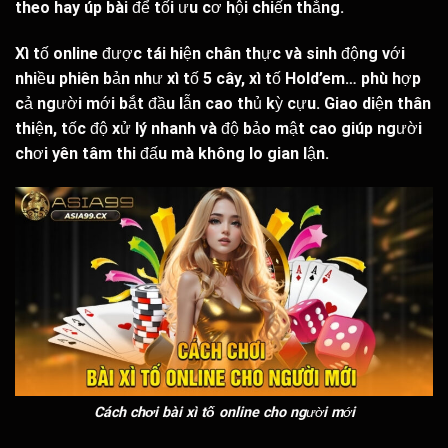
theo hay úp bài để tối ưu cơ hội chiến thắng.
Xì tố online được tái hiện chân thực và sinh động với
nhiều phiên bản như xì tố 5 cây, xì tố Hold’em… phù hợp
cả người mới bắt đầu lẫn cao thủ kỳ cựu. Giao diện thân
thiện, tốc độ xử lý nhanh và độ bảo mật cao giúp người
chơi yên tâm thi đấu mà không lo gian lận.
Cách chơi bài xì tố
online cho người mới