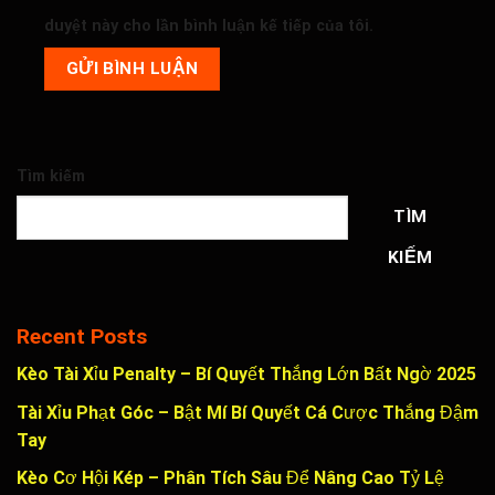
duyệt này cho lần bình luận kế tiếp của tôi.
Tìm kiếm
TÌM
KIẾM
Recent Posts
Kèo Tài Xỉu Penalty – Bí Quyết Thắng Lớn Bất Ngờ 2025
Tài Xỉu Phạt Góc – Bật Mí Bí Quyết Cá Cược Thắng Đậm
Tay
Kèo Cơ Hội Kép – Phân Tích Sâu Để Nâng Cao Tỷ Lệ