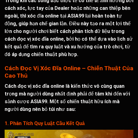
Trong khi các sòng bạc thực tế có thể bị ảnh hưởng bởi
cách xóc, lực tay của Dealer hoặc những can thiệp bên
ngoài, thì xóc đĩa online tại ASIA99 lại hoàn toàn tự
động, giúp hạn chế gian lận. Điều này tạo ra một lợi thế
lớn cho người chơi biết cách phân tích dữ liệu trong
cách đọc vị xóc đĩa online
, bởi họ có thể dựa vào lịch sử
kết quả để tìm ra quy luật và xu hướng của trò chơi, từ
đó áp dụng chiến thuật phù hợp.
Cách Đọc Vị Xóc Đĩa Online – Chiến Thuật Của
Cao Thủ
Cách đọc vị xóc đĩa online
là kiến thức vô cùng quan
trọng mà người dùng nhất định phải để tâm khi đến với
sảnh cược ASIA99. Một số chiến thuật hữu ích mà
người dùng nên bỏ túi như sau:
1. Phân Tích Quy Luật Cầu Kết Quả