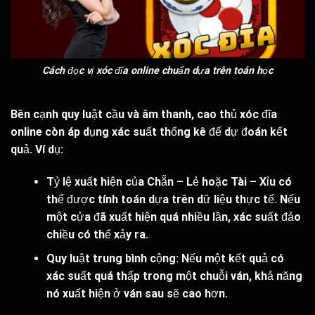
Cách đọc vị xóc đĩa online chuẩn dựa trên toán học
Bên cạnh quy luật cầu và âm thanh, cao thủ xóc đĩa
online còn áp dụng xác suất thống kê để dự đoán kết
quả. Ví dụ:
Tỷ lệ xuất hiện của Chẵn – Lẻ hoặc Tài – Xỉu có
thể được tính toán dựa trên dữ liệu thực tế. Nếu
một cửa đã xuất hiện quá nhiều lần, xác suất đảo
chiều có thể xảy ra.
Quy luật trung bình cộng: Nếu một kết quả có
xác suất quá thấp trong một chuỗi ván, khả năng
nó xuất hiện ở ván sau sẽ cao hơn.