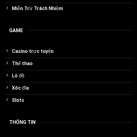
Miễn Trừ Trách Nhiệm
GAME
Casino trực tuyến
Thể thao
Lô đề
Xóc đĩa
Slots
THÔNG TIN