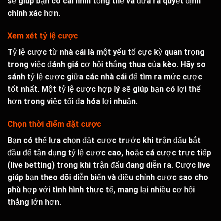
sẽ giúp bạn có cái nhìn tổng thể và đưa ra quyết định
chính xác hơn.
Xem xét tỷ lệ cược
Tỷ lệ cược từ nhà cái là một yếu tố cực kỳ quan trọng
trong việc đánh giá cơ hội thắng thua của kèo. Hãy so
sánh tỷ lệ cược giữa các nhà cái để tìm ra mức cược
tốt nhất. Một tỷ lệ cược hợp lý sẽ giúp bạn có lợi thế
hơn trong việc tối đa hóa lợi nhuận.
Chọn thời điểm đặt cược
Bạn có thể lựa chọn đặt cược trước khi trận đấu bắt
đầu để tận dụng tỷ lệ cược cao, hoặc cá cược trực tiếp
(live betting) trong khi trận đấu đang diễn ra. Cược live
giúp bạn theo dõi diễn biến và điều chỉnh cược sao cho
phù hợp với tình hình thực tế, mang lại nhiều cơ hội
thắng lớn hơn.