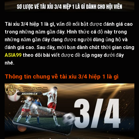
Tài xỉu 3/4 hiệp 1 là gì
, vấn đề nổi bật được đánh giá cao
trong những năm gần đây. Hình thức cá độ này trong
những năm gần đây đang được người dùng ủng hộ và
đánh giá cao. Sau đây, mời bạn dành chút thời gian cùng
ASIA99
theo dõi bài viết được đề cập ngay dưới đây
nhé.
Thông tin chung về tài xỉu 3/4 hiệp 1 là gì