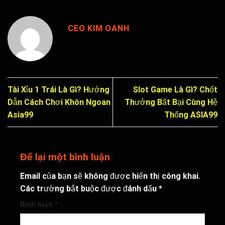
CEO KIM OANH
Tài Xỉu 1 Trái Là Gì? Hướng
Slot Game Là Gì? Chốt
Dẫn Cách Chơi Khôn Ngoan
Thưởng Bất Bại Cùng Hệ
Asia99
Thống ASIA99
Để lại một bình luận
Email của bạn sẽ không được hiển thị công khai.
Các trường bắt buộc được đánh dấu
*
Bình luận
*