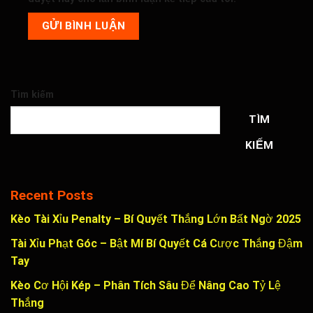
Tìm kiếm
TÌM
KIẾM
Recent Posts
Kèo Tài Xỉu Penalty – Bí Quyết Thắng Lớn Bất Ngờ 2025
Tài Xỉu Phạt Góc – Bật Mí Bí Quyết Cá Cược Thắng Đậm
Tay
Kèo Cơ Hội Kép – Phân Tích Sâu Để Nâng Cao Tỷ Lệ
Thắng