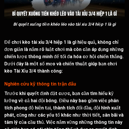
Bí quyết xuống tiền khéo léo vào tài xỉu 3/4 hiệp 1 là gì
Để chơi kèo
tài xỉu 3/4 hiệp 1 là gì
hiệu quả, không chỉ
đơn giản là nắm rõ luật chơi mà còn cần áp dụng những
chiến lược thông minh để tối đa hóa cơ hội chiến thắng.
Dưới đây là một số mẹo và chiến thuật giúp bạn chơi
kèo Tài Xỉu 3/4 thành công:
Nghiên cứu kỹ thông tin trận đấu
Trước khi quyết định đặt cược, bạn cần tìm hiểu kỹ
lưỡng về cả hai đội bóng. Điều này bao gồm việc phân
tích phong độ hiện tại, thành tích đối đầu, đội hình xuất
phát, cũng như các yếu tố khác như thời tiết, sân bãi và
tâm lý của cầu thủ. Việc nắm vững những thông tin này