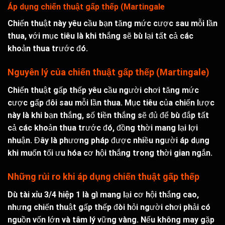
Áp dụng chiến thuật gấp thếp (Martingale
Chiến thuật này yêu cầu bạn tăng mức cược sau mỗi lần
thua, với mục tiêu là khi thắng sẽ bù lại tất cả các
khoản thua trước đó.
Nguyên lý của chiến thuật gấp thếp (Martingale)
Chiến thuật gấp thếp yêu cầu người chơi tăng mức
cược gấp đôi sau mỗi lần thua. Mục tiêu của chiến lược
này là khi bạn thắng, số tiền thắng sẽ đủ để bù đắp tất
cả các khoản thua trước đó, đồng thời mang lại lợi
nhuận. Đây là phương pháp được nhiều người áp dụng
khi muốn tối ưu hóa cơ hội thắng trong thời gian ngắn.
Những rủi ro khi áp dụng chiến thuật gấp thếp
Dù
tài xỉu 3/4 hiệp 1 là gì
mang lại cơ hội thắng cao,
nhưng chiến thuật gấp thếp đòi hỏi người chơi phải có
nguồn vốn lớn và tâm lý vững vàng. Nếu không may gặp