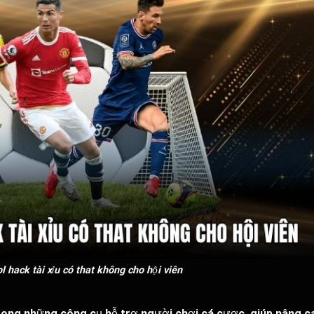
l hack tài xỉu có that không cho hội viên
rong những công cụ hỗ trợ người chơi cá cược, giúp nâng c