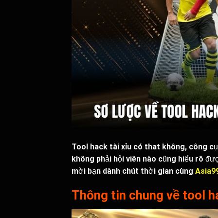
Tool hack tài xỉu có that không
, công c
không phải hội viên nào cũng hiểu rõ đư
mời bạn dành chút thời gian cùng
Asia9
Thông tin chung về tool h