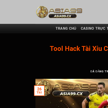
Chuyển
đến
nội
dung
TRANG CHỦ
CASINO TRỰC 
Tool Hack Tài Xỉu 
ĐÃ ĐĂNG T
26
Th1