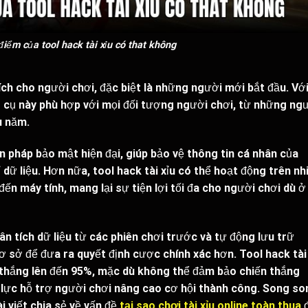
iểm của tool hack tài xỉu có that không
 ích cho người chơi, đặc biệt là những người mới bắt đầu. Vớ
g cụ này phù hợp với mọi đối tượng người chơi, từ những ng
u năm.
n pháp bảo mật hiện đại, giúp bảo vệ thông tin cá nhân của
dữ liệu. Hơn nữa, tool hack tài xỉu có thể hoạt động trên nh
 đến máy tính, mang lại sự tiện lợi tối đa cho người chơi dù ở
n tích dữ liệu từ các phiên chơi trước và tự động lưu trữ
cơ sở để đưa ra quyết định cược chính xác hơn.
Tool hack tài
n thắng lên đến 95%, mặc dù không thể đảm bảo chiến thắng
 lực hỗ trợ người chơi nâng cao cơ hội thành công. Song so
i viết chia sẻ về vấn đề
tại sao chơi tài xỉu online toàn thua