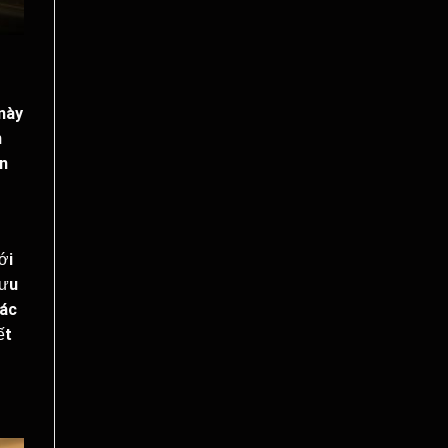
 này
n
ồn
ới
 ưu
các
ết